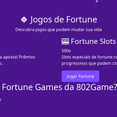
🍀 Jogos de Fortune
Descubra jogos que podem mudar sua vida
🎰 Fortune Slots
500x
ua aposta! Prêmios
Slots especiais de fortune 
o.
progressivos que podem ch
Jogar Fortune
os Fortune Games da 802Game
s