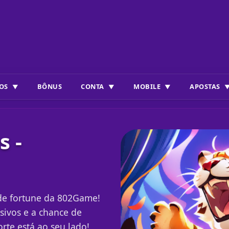
OS
BÔNUS
CONTA
MOBILE
APOSTAS
s -
 de fortune da 802Game!
sivos e a chance de
rte está ao seu lado!