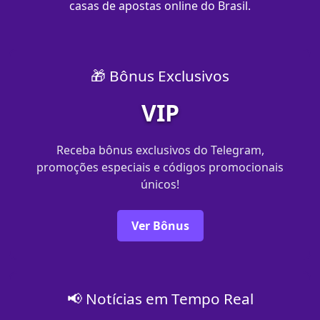
casas de apostas online do Brasil.
🎁 Bônus Exclusivos
VIP
Receba bônus exclusivos do Telegram,
promoções especiais e códigos promocionais
únicos!
Ver Bônus
📢 Notícias em Tempo Real