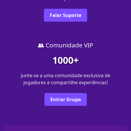
Falar Suporte
👥 Comunidade VIP
1000+
Junte-se a uma comunidade exclusiva de
jogadores e compartilhe experiências!
Entrar Grupo