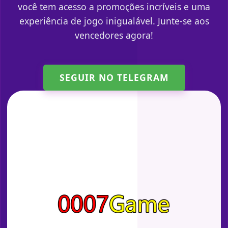
você tem acesso a promoções incríveis e uma
experiência de jogo inigualável. Junte-se aos
vencedores agora!
SEGUIR NO TELEGRAM