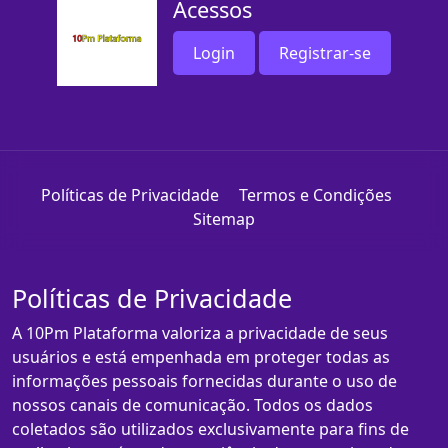
Acessos
Login
Registrar-se
Políticas de Privacidade
Termos e Condições
Sitemap
Políticas de Privacidade
A 10Pm Plataforma valoriza a privacidade de seus
usuários e está empenhada em proteger todas as
informações pessoais fornecidas durante o uso de
nossos canais de comunicação. Todos os dados
coletados são utilizados exclusivamente para fins de