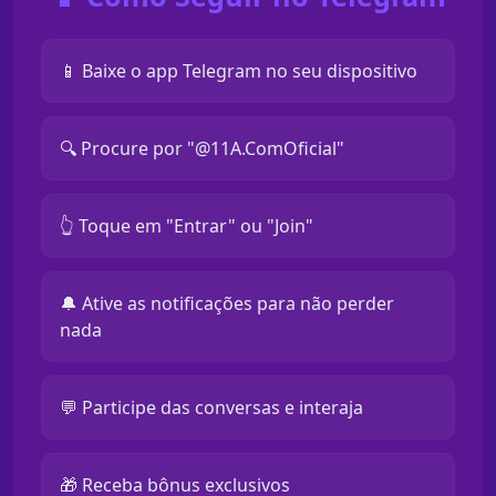
📱 Baixe o app Telegram no seu dispositivo
🔍 Procure por "@11A.ComOficial"
👆 Toque em "Entrar" ou "Join"
🔔 Ative as notificações para não perder
nada
💬 Participe das conversas e interaja
🎁 Receba bônus exclusivos