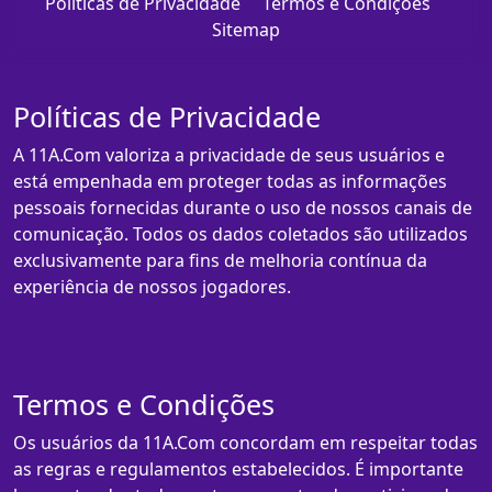
Políticas de Privacidade
Termos e Condições
Sitemap
Políticas de Privacidade
A 11A.Com valoriza a privacidade de seus usuários e
está empenhada em proteger todas as informações
pessoais fornecidas durante o uso de nossos canais de
comunicação. Todos os dados coletados são utilizados
exclusivamente para fins de melhoria contínua da
experiência de nossos jogadores.
Termos e Condições
Os usuários da 11A.Com concordam em respeitar todas
as regras e regulamentos estabelecidos. É importante