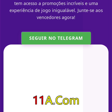
tem acesso a promoções incríveis e uma
experiência de jogo inigualável. Junte-se aos
vencedores agora!
SEGUIR NO TELEGRAM