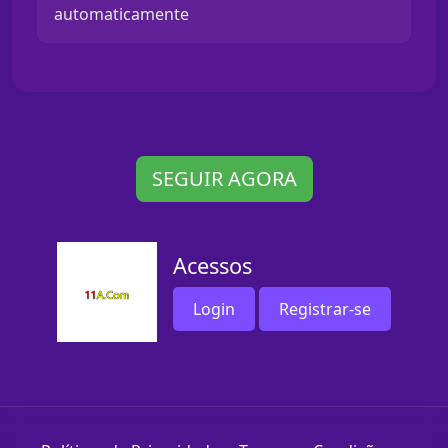
automaticamente
SEGUIR AGORA
Acessos
Login
Registrar-se