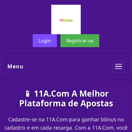
Login
Registrar-se
Menu
📱 11A.Com A Melhor
Plataforma de Apostas
Cadastre-se na 11A.Com para ganhar bônus no
cadastro e em cada recarga. Com a 11A.Com, você