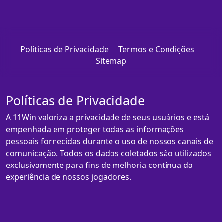
Políticas de Privacidade
Termos e Condições
Sitemap
Políticas de Privacidade
A 11Win valoriza a privacidade de seus usuários e está
empenhada em proteger todas as informações
pessoais fornecidas durante o uso de nossos canais de
comunicação. Todos os dados coletados são utilizados
exclusivamente para fins de melhoria contínua da
experiência de nossos jogadores.