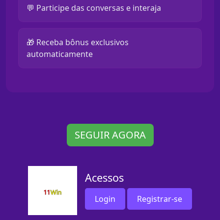
💬 Participe das conversas e interaja
🎁 Receba bônus exclusivos
automaticamente
SEGUIR AGORA
Acessos
Login
Registrar-se