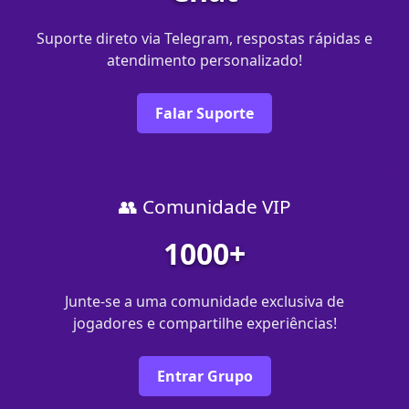
Suporte direto via Telegram, respostas rápidas e
atendimento personalizado!
Falar Suporte
👥 Comunidade VIP
1000+
Junte-se a uma comunidade exclusiva de
jogadores e compartilhe experiências!
Entrar Grupo