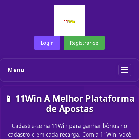
Login
Registrar-se
Menu
📱 11Win A Melhor Plataforma
de Apostas
Cadastre-se na 11Win para ganhar bônus no
cadastro e em cada recarga. Com a 11Win, você