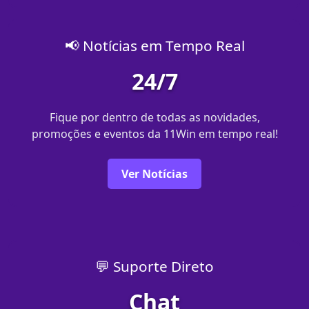
📢 Notícias em Tempo Real
24/7
Fique por dentro de todas as novidades,
promoções e eventos da 11Win em tempo real!
Ver Notícias
💬 Suporte Direto
Chat