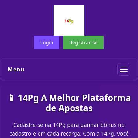
Login
Registrar-se
Menu
📱 14Pg A Melhor Plataforma
de Apostas
Cadastre-se na 14Pg para ganhar bônus no
cadastro e em cada recarga. Com a 14Pg, você