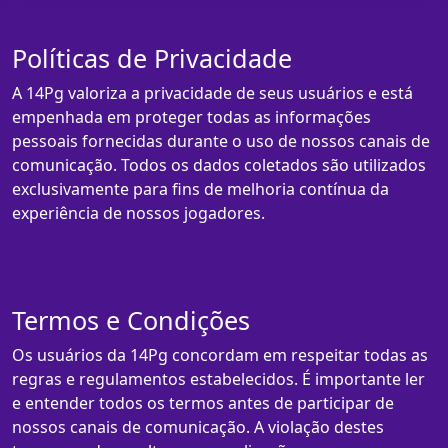
Políticas de Privacidade
A 14Pg valoriza a privacidade de seus usuários e está
empenhada em proteger todas as informações
pessoais fornecidas durante o uso de nossos canais de
comunicação. Todos os dados coletados são utilizados
exclusivamente para fins de melhoria contínua da
experiência de nossos jogadores.
Termos e Condições
Os usuários da 14Pg concordam em respeitar todas as
regras e regulamentos estabelecidos. É importante ler
e entender todos os termos antes de participar de
nossos canais de comunicação. A violação destes