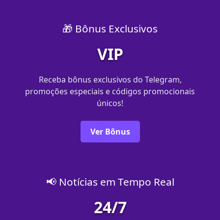
🎁 Bônus Exclusivos
VIP
Receba bônus exclusivos do Telegram,
promoções especiais e códigos promocionais
únicos!
Ver Bônus
📢 Notícias em Tempo Real
24/7