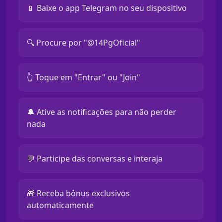
📱 Baixe o app Telegram no seu dispositivo
🔍 Procure por "@14PgOficial"
👆 Toque em "Entrar" ou "Join"
🔔 Ative as notificações para não perder
nada
💬 Participe das conversas e interaja
🎁 Receba bônus exclusivos
automaticamente