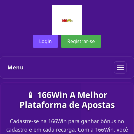
Login
Registrar-se
Menu
📱 166Win A Melhor
Plataforma de Apostas
Cadastre-se na 166Win para ganhar bônus no
cadastro e em cada recarga. Com a 166Win, você