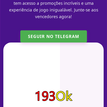
tem acesso a promoções incríveis e uma
experiência de jogo inigualável. Junte-se aos
vencedores agora!
SEGUIR NO TELEGRAM