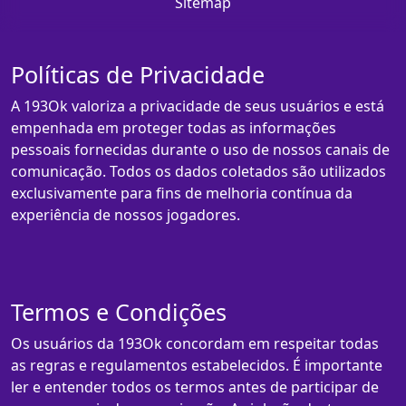
Sitemap
Políticas de Privacidade
A 193Ok valoriza a privacidade de seus usuários e está
empenhada em proteger todas as informações
pessoais fornecidas durante o uso de nossos canais de
comunicação. Todos os dados coletados são utilizados
exclusivamente para fins de melhoria contínua da
experiência de nossos jogadores.
Termos e Condições
Os usuários da 193Ok concordam em respeitar todas
as regras e regulamentos estabelecidos. É importante
ler e entender todos os termos antes de participar de