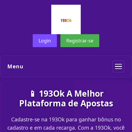
Login
Registrar-se
Menu
📱 193Ok A Melhor
Plataforma de Apostas
Cadastre-se na 193Ok para ganhar bônus no
cadastro e em cada recarga. Com a 193Ok, você