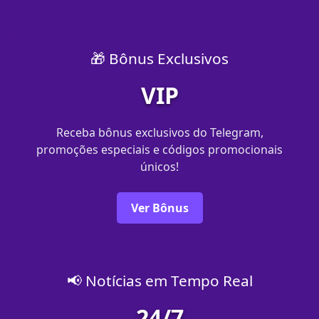
🎁 Bônus Exclusivos
VIP
Receba bônus exclusivos do Telegram,
promoções especiais e códigos promocionais
únicos!
Ver Bônus
📢 Notícias em Tempo Real
24/7