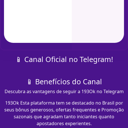
📱 Canal Oficial no Telegram!
📱 Benefícios do Canal
Descubra as vantagens de seguir a 193Ok no Telegram
193Ok Esta plataforma tem se destacado no Brasil por
seus bônus generosos, ofertas frequentes e Promoção
sazonais que agradam tanto iniciantes quanto
apostadores experientes.