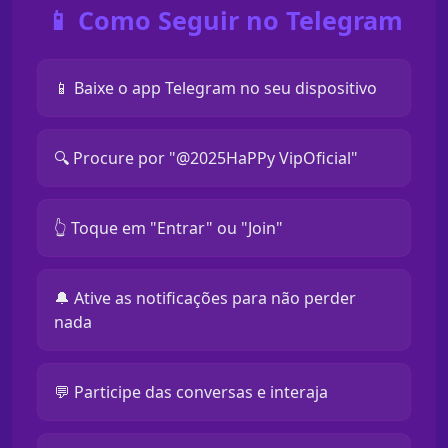
📱 Como Seguir no Telegram
📱 Baixe o app Telegram no seu dispositivo
🔍 Procure por "@2025HaPPy VipOficial"
👆 Toque em "Entrar" ou "Join"
🔔 Ative as notificações para não perder
nada
💬 Participe das conversas e interaja