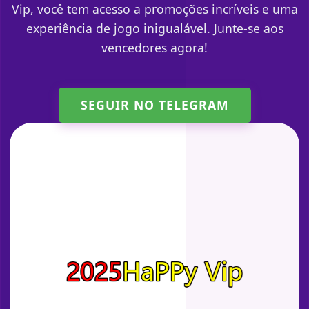
Vip, você tem acesso a promoções incríveis e uma
experiência de jogo inigualável. Junte-se aos
vencedores agora!
SEGUIR NO TELEGRAM