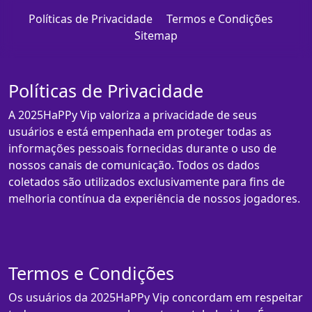
Políticas de Privacidade
Termos e Condições
Sitemap
Políticas de Privacidade
A 2025HaPPy Vip valoriza a privacidade de seus
usuários e está empenhada em proteger todas as
informações pessoais fornecidas durante o uso de
nossos canais de comunicação. Todos os dados
coletados são utilizados exclusivamente para fins de
melhoria contínua da experiência de nossos jogadores.
Termos e Condições
Os usuários da 2025HaPPy Vip concordam em respeitar