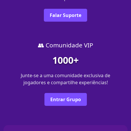
Falar Suporte
👥 Comunidade VIP
1000+
Junte-se a uma comunidade exclusiva de
jogadores e compartilhe experiências!
Entrar Grupo