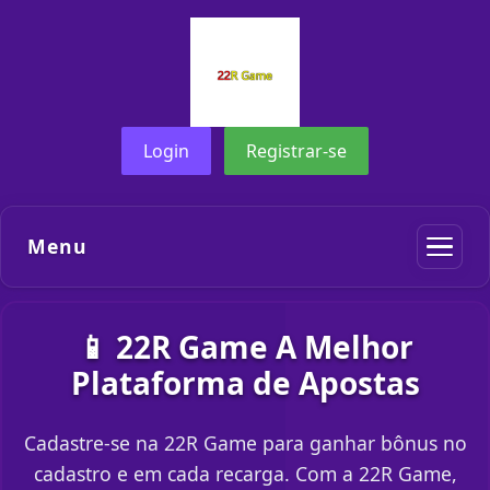
Login
Registrar-se
Menu
📱 22R Game A Melhor
Plataforma de Apostas
Cadastre-se na 22R Game para ganhar bônus no
cadastro e em cada recarga. Com a 22R Game,