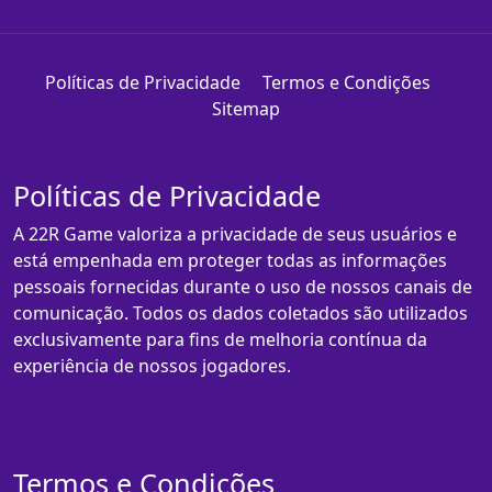
Políticas de Privacidade
Termos e Condições
Sitemap
Políticas de Privacidade
A 22R Game valoriza a privacidade de seus usuários e
está empenhada em proteger todas as informações
pessoais fornecidas durante o uso de nossos canais de
comunicação. Todos os dados coletados são utilizados
exclusivamente para fins de melhoria contínua da
experiência de nossos jogadores.
Termos e Condições