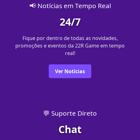
📢 Notícias em Tempo Real
24/7
Fique por dentro de todas as novidades,
promoções e eventos da 22R Game em tempo
real!
Ver Notícias
💬 Suporte Direto
Chat