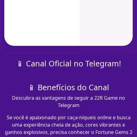
📱 Canal Oficial no Telegram!
📱 Benefícios do Canal
Descubra as vantagens de seguir a 22R Game no
Telegram
Se você é apaixonado por caça-níqueis online e busca
uma experiência cheia de ação, cores vibrantes e
ganhos explosivos, precisa conhecer o Fortune Gems 2