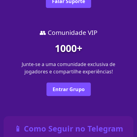
Falar Suporte
👥 Comunidade VIP
1000+
Junte-se a uma comunidade exclusiva de
jogadores e compartilhe experiências!
Entrar Grupo
📱 Como Seguir no Telegram