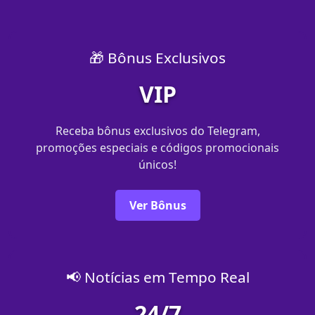
🎁 Bônus Exclusivos
VIP
Receba bônus exclusivos do Telegram,
promoções especiais e códigos promocionais
únicos!
Ver Bônus
📢 Notícias em Tempo Real
24/7