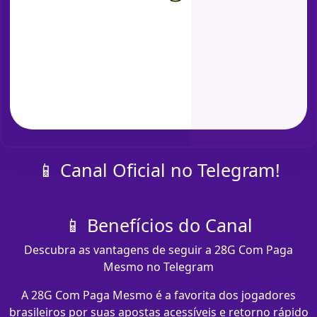
📱 Canal Oficial no Telegram!
📱 Benefícios do Canal
Descubra as vantagens de seguir a 28G Com Paga
Mesmo no Telegram
A 28G Com Paga Mesmo é a favorita dos jogadores
brasileiros por suas apostas acessíveis e retorno rápido