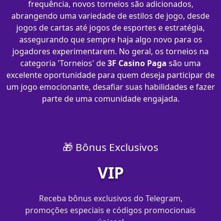
frequência, novos torneios são adicionados,
abrangendo uma variedade de estilos de jogo, desde
jogos de cartas até jogos de esportes e estratégia,
assegurando que sempre haja algo novo para os
jogadores experimentarem. No geral, os torneios na
categoria 'Torneios' de
3F Casino Paga
são uma
excelente oportunidade para quem deseja participar de
um jogo emocionante, desafiar suas habilidades e fazer
parte de uma comunidade engajada.
🎁 Bônus Exclusivos
VIP
Receba bônus exclusivos do Telegram,
promoções especiais e códigos promocionais