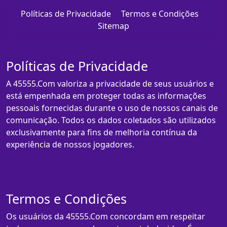
Políticas de Privacidade
Termos e Condições
Sitemap
Políticas de Privacidade
A 45555.Com valoriza a privacidade de seus usuários e
está empenhada em proteger todas as informações
pessoais fornecidas durante o uso de nossos canais de
comunicação. Todos os dados coletados são utilizados
exclusivamente para fins de melhoria contínua da
experiência de nossos jogadores.
Termos e Condições
Os usuários da 45555.Com concordam em respeitar