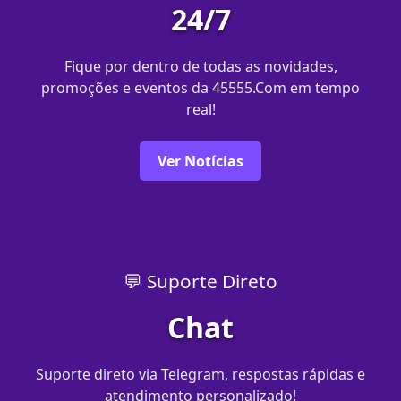
24/7
Fique por dentro de todas as novidades,
promoções e eventos da 45555.Com em tempo
real!
Ver Notícias
💬 Suporte Direto
Chat
Suporte direto via Telegram, respostas rápidas e
atendimento personalizado!