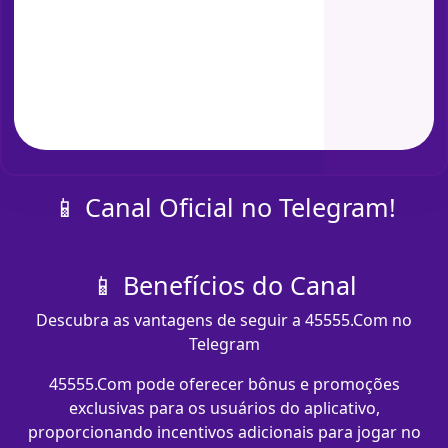
📱 Canal Oficial no Telegram!
📱 Benefícios do Canal
Descubra as vantagens de seguir a 45555.Com no
Telegram
45555.Com pode oferecer bônus e promoções
exclusivas para os usuários do aplicativo,
proporcionando incentivos adicionais para jogar no