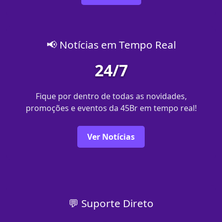
📢 Notícias em Tempo Real
24/7
Fique por dentro de todas as novidades,
promoções e eventos da 45Br em tempo real!
Ver Notícias
💬 Suporte Direto