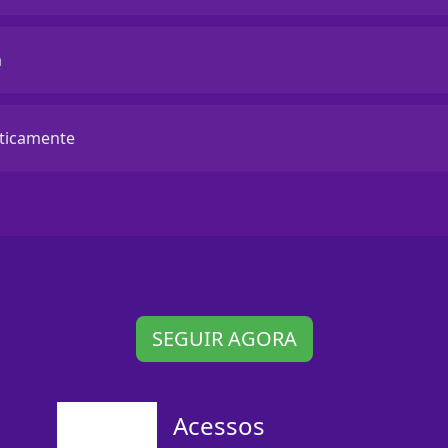
a
aticamente
SEGUIR AGORA
Acessos