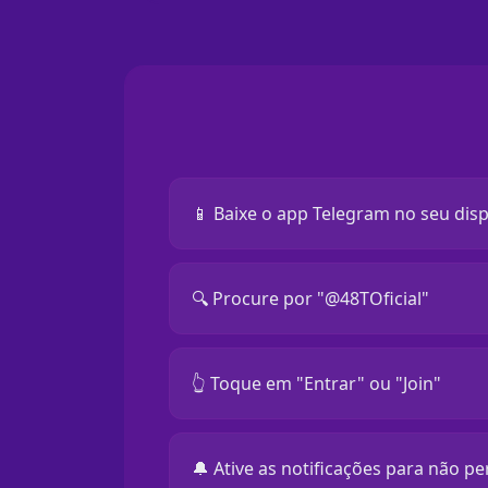
📱 Baixe o app Telegram no seu disp
🔍 Procure por "@48TOficial"
👆 Toque em "Entrar" ou "Join"
🔔 Ative as notificações para não p