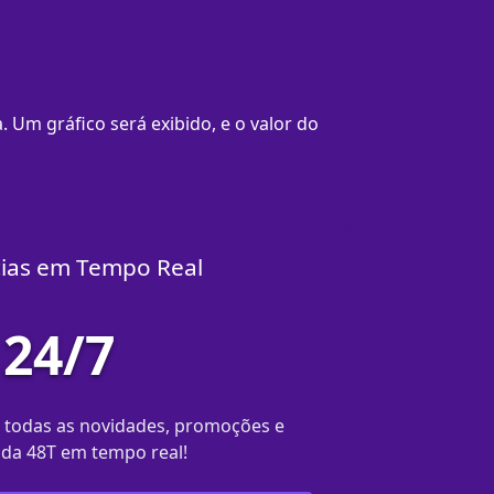
 Um gráfico será exibido, e o valor do
cias em Tempo Real
24/7
e todas as novidades, promoções e
 da 48T em tempo real!