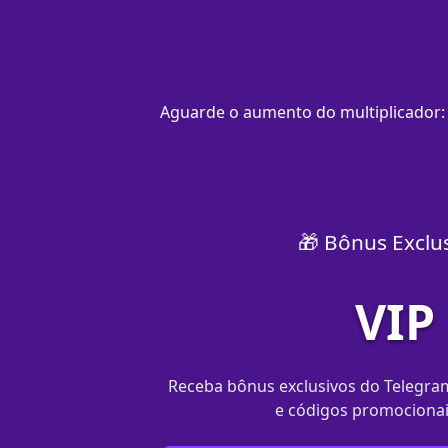
Aguarde o aumento do multiplicador: A
🎁 Bônus Exclu
VIP
Receba bônus exclusivos do Telegra
e códigos promocionai