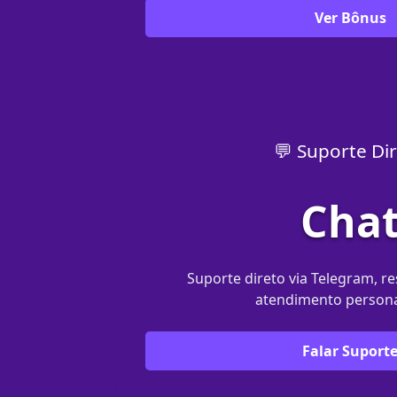
Ver Bônus
💬 Suporte Di
Cha
Suporte direto via Telegram, r
atendimento persona
Falar Suport