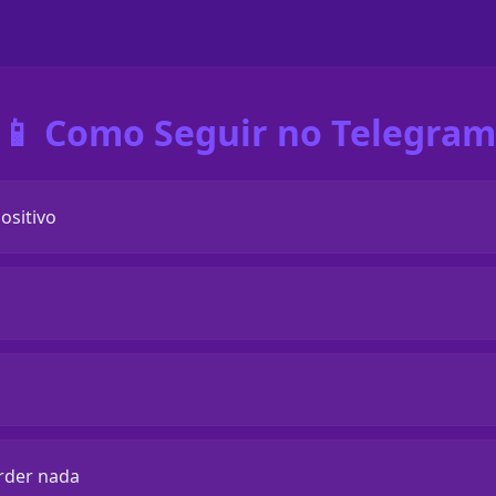
📱 Como Seguir no Telegram
ositivo
erder nada