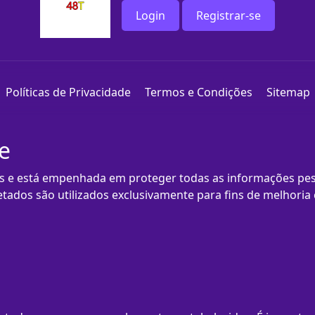
Login
Registrar-se
Políticas de Privacidade
Termos e Condições
Sitemap
de
ios e está empenhada em proteger todas as informações pe
tados são utilizados exclusivamente para fins de melhoria