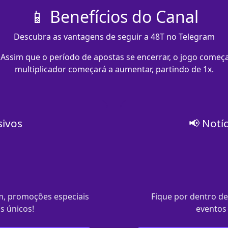
📱 Benefícios do Canal
Descubra as vantagens de seguir a 48T no Telegram
ssim que o período de apostas se encerrar, o jogo começa.
multiplicador começará a aumentar, partindo de 1x.
sivos
📢 Notí
m, promoções especiais
Fique por dentro d
s únicos!
eventos