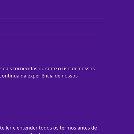
ssoais fornecidas durante o uso de nossos
 contínua da experiência de nossos
te ler e entender todos os termos antes de