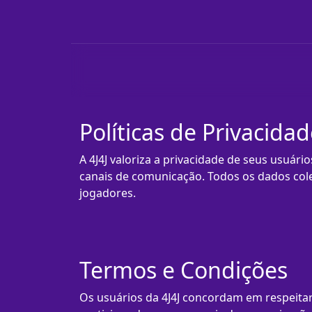
Políticas de Privacida
A 4J4J valoriza a privacidade de seus usuá
canais de comunicação. Todos os dados cole
jogadores.
Termos e Condições
Os usuários da 4J4J concordam em respeitar