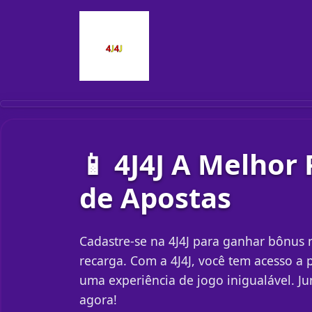
📱 4J4J A Melhor
de Apostas
Cadastre-se na 4J4J para ganhar bônus 
recarga. Com a 4J4J, você tem acesso a 
uma experiência de jogo inigualável. J
agora!