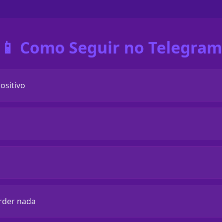
📱 Como Seguir no Telegram
ositivo
erder nada