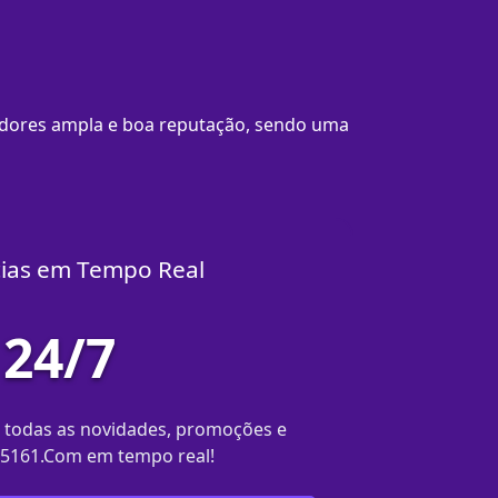
adores ampla e boa reputação, sendo uma
cias em Tempo Real
24/7
e todas as novidades, promoções e
 5161.Com em tempo real!