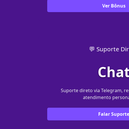
Ver Bônus
💬 Suporte Di
Cha
Suporte direto via Telegram, r
atendimento persona
Falar Suport