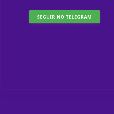
SEGUIR NO TELEGRAM