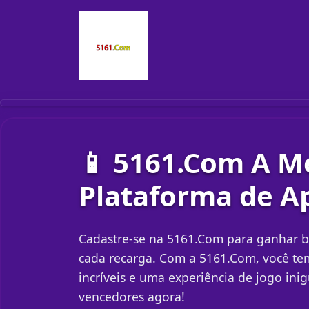
📱 5161.Com A M
Plataforma de A
Cadastre-se na 5161.Com para ganhar 
cada recarga. Com a 5161.Com, você t
incríveis e uma experiência de jogo inig
vencedores agora!