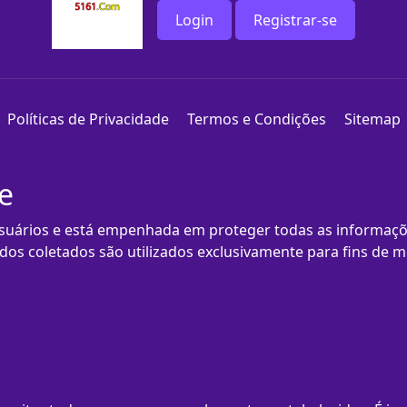
Login
Registrar-se
Políticas de Privacidade
Termos e Condições
Sitemap
de
usuários e está empenhada em proteger todas as informaçõ
os coletados são utilizados exclusivamente para fins de m