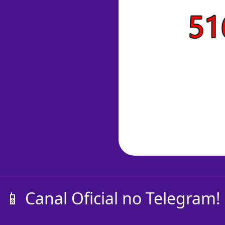
📱 Canal Oficial no Telegram!