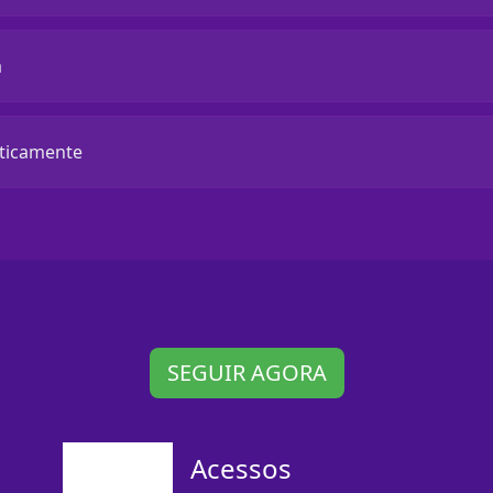
a
aticamente
SEGUIR AGORA
Acessos