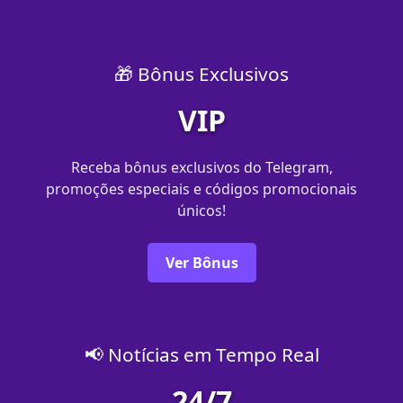
🎁 Bônus Exclusivos
VIP
Receba bônus exclusivos do Telegram,
promoções especiais e códigos promocionais
únicos!
Ver Bônus
📢 Notícias em Tempo Real
24/7