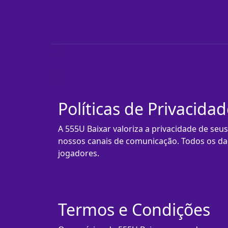
Políticas de Privacida
A 555U Baixar valoriza a privacidade de se
nossos canais de comunicação. Todos os dad
jogadores.
Termos e Condições