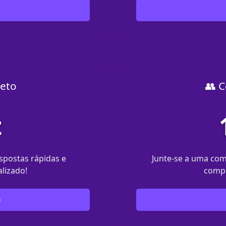
reto
👥 
t
espostas rápidas e
Junte-se a uma com
lizado!
compa
e