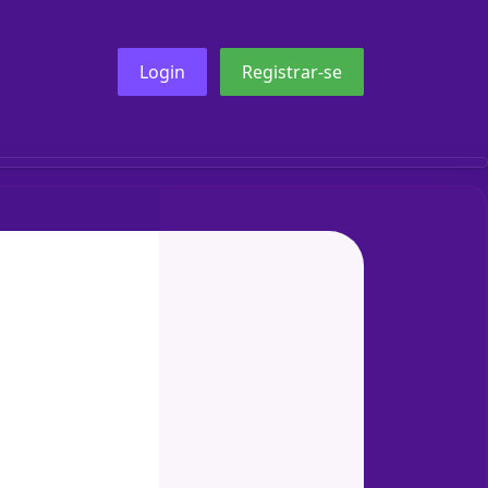
Login
Registrar-se