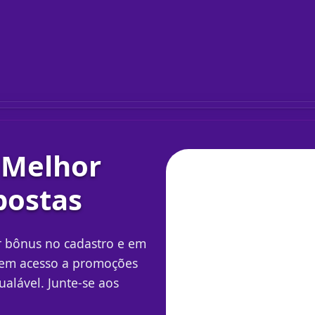
 Melhor
postas
r bônus no cadastro e em
 tem acesso a promoções
ualável. Junte-se aos