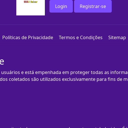
Login
Registrar-se
Políticas de Privacidade
Termos e Condições
Sitemap
de
us usuários e está empenhada em proteger todas as informa
os coletados são utilizados exclusivamente para fins de m