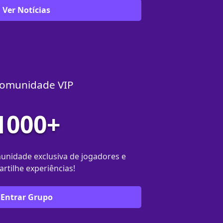
Ver Notícias
Comunidade VIP
1000+
unidade exclusiva de jogadores e
rtilhe experiências!
Entrar Grupo