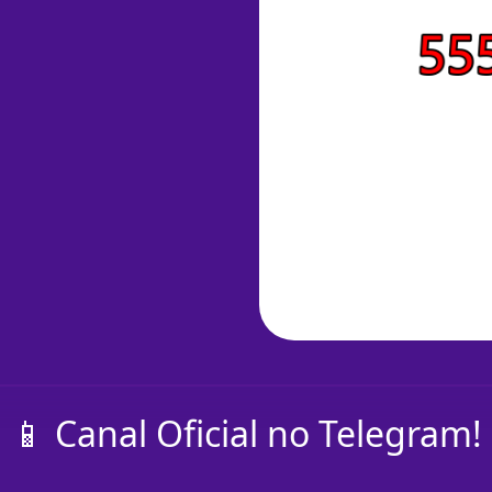
📱 Canal Oficial no Telegram!