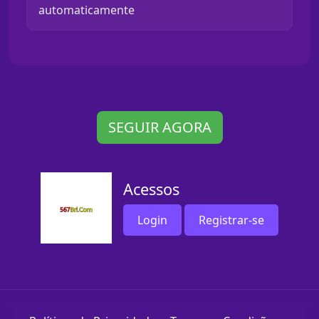
automaticamente
SEGUIR AGORA
Acessos
Login
Registrar-se