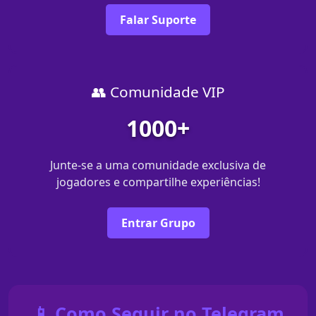
Falar Suporte
👥 Comunidade VIP
1000+
Junte-se a uma comunidade exclusiva de
jogadores e compartilhe experiências!
Entrar Grupo
📱 Como Seguir no Telegram