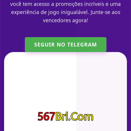
você tem acesso a promoções incríveis e uma
experiência de jogo inigualável. Junte-se aos
vencedores agora!
SEGUIR NO TELEGRAM