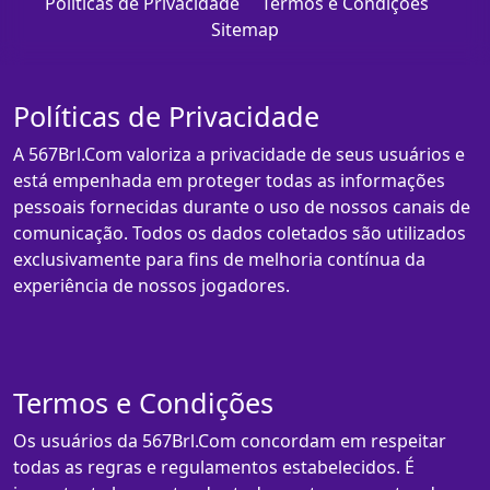
Políticas de Privacidade
Termos e Condições
Sitemap
Políticas de Privacidade
A 567Brl.Com valoriza a privacidade de seus usuários e
está empenhada em proteger todas as informações
pessoais fornecidas durante o uso de nossos canais de
comunicação. Todos os dados coletados são utilizados
exclusivamente para fins de melhoria contínua da
experiência de nossos jogadores.
Termos e Condições
Os usuários da 567Brl.Com concordam em respeitar
todas as regras e regulamentos estabelecidos. É