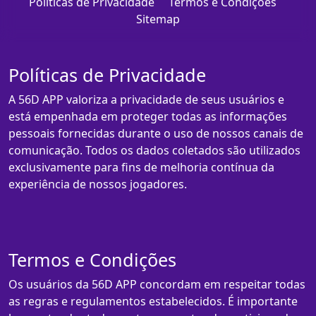
Políticas de Privacidade
Termos e Condições
Sitemap
Políticas de Privacidade
A 56D APP valoriza a privacidade de seus usuários e
está empenhada em proteger todas as informações
pessoais fornecidas durante o uso de nossos canais de
comunicação. Todos os dados coletados são utilizados
exclusivamente para fins de melhoria contínua da
experiência de nossos jogadores.
Termos e Condições
Os usuários da 56D APP concordam em respeitar todas
as regras e regulamentos estabelecidos. É importante