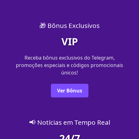
🎁 Bônus Exclusivos
VIP
Receba bônus exclusivos do Telegram,
promoções especiais e códigos promocionais
únicos!
Ver Bônus
📢 Notícias em Tempo Real
24/7