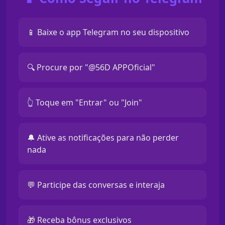
📱 Baixe o app Telegram no seu dispositivo
🔍 Procure por "@56D APPOficial"
👆 Toque em "Entrar" ou "Join"
🔔 Ative as notificações para não perder
nada
💬 Participe das conversas e interaja
🎁 Receba bônus exclusivos