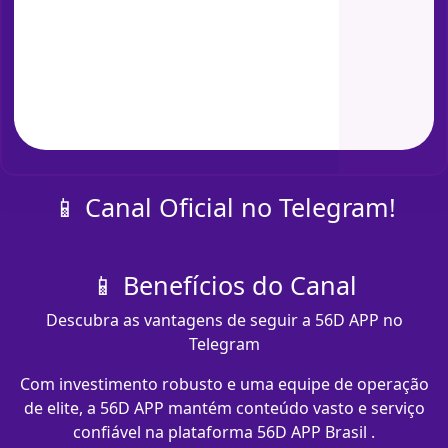
📱 Canal Oficial no Telegram!
📱 Benefícios do Canal
Descubra as vantagens de seguir a 56D APP no
Telegram
Com investimento robusto e uma equipe de operação
de elite, a 56D APP mantém conteúdo vasto e serviço
confiável na plataforma 56D APP Brasil .