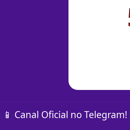
📱 Canal Oficial no Telegram!