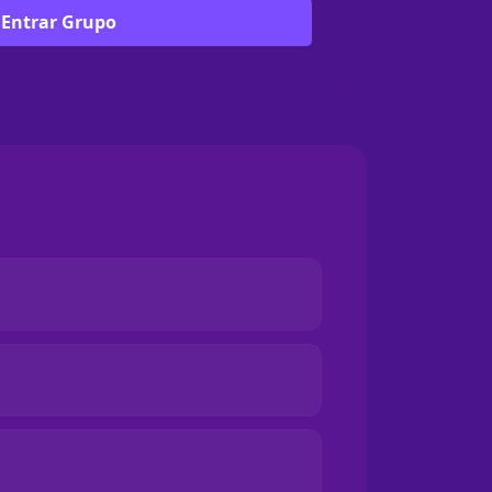
Entrar Grupo