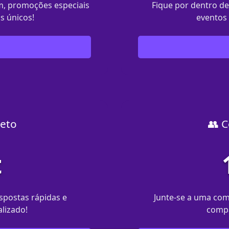
m, promoções especiais
Fique por dentro d
s únicos!
eventos
reto
👥 
t
espostas rápidas e
Junte-se a uma com
lizado!
compa