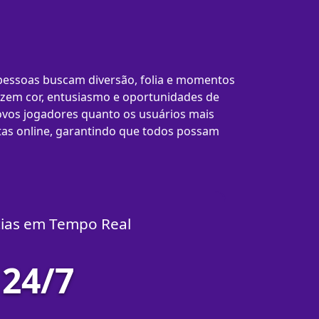
s pessoas buscam diversão, folia e momentos
razem cor, entusiasmo e oportunidades de
novos jogadores quanto os usuários mais
stas online, garantindo que todos possam
cias em Tempo Real
24/7