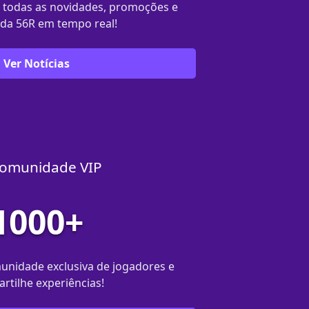
e todas as novidades, promoções e
 da 56R em tempo real!
Ver Notícias
Comunidade VIP
1000+
unidade exclusiva de jogadores e
rtilhe experiências!