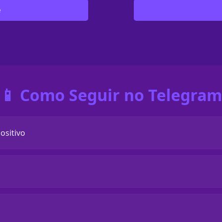
e
📱 Como Seguir no Telegram
ositivo