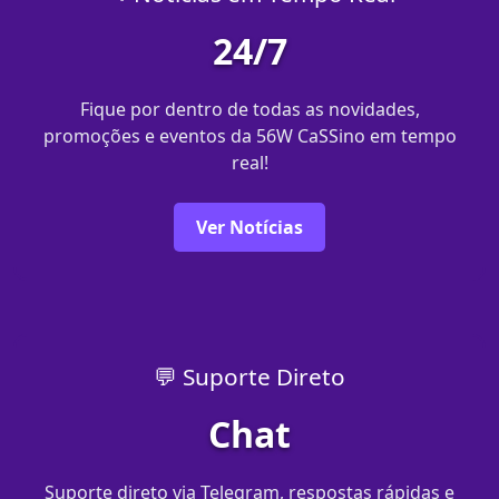
24/7
Fique por dentro de todas as novidades,
promoções e eventos da 56W CaSSino em tempo
real!
Ver Notícias
💬 Suporte Direto
Chat
Suporte direto via Telegram, respostas rápidas e