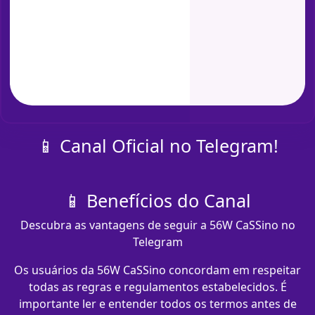
📱 Canal Oficial no Telegram!
📱 Benefícios do Canal
Descubra as vantagens de seguir a 56W CaSSino no
Telegram
Os usuários da 56W CaSSino concordam em respeitar
todas as regras e regulamentos estabelecidos. É
importante ler e entender todos os termos antes de