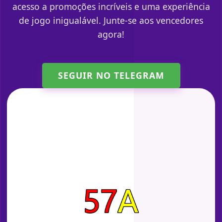
acesso a promoções incríveis e uma experiência
de jogo inigualável. Junte-se aos vencedores
agora!
SEGUIR NO TELEGRAM