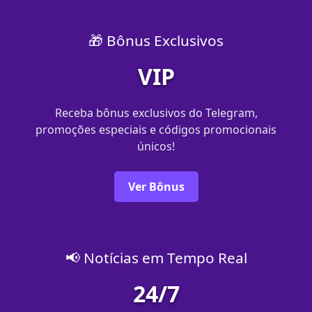
🎁 Bônus Exclusivos
VIP
Receba bônus exclusivos do Telegram,
promoções especiais e códigos promocionais
únicos!
Ver Bônus
📢 Notícias em Tempo Real
24/7