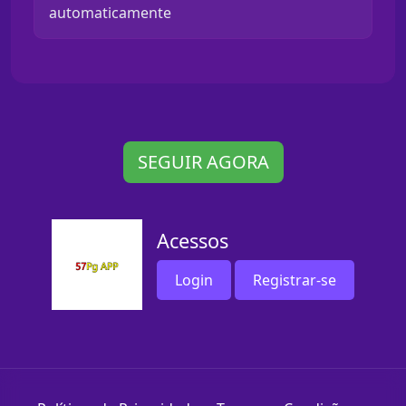
automaticamente
SEGUIR AGORA
Acessos
Login
Registrar-se