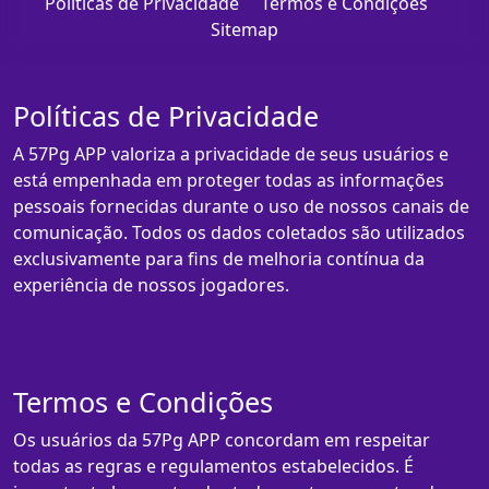
Políticas de Privacidade
Termos e Condições
Sitemap
Políticas de Privacidade
A 57Pg APP valoriza a privacidade de seus usuários e
está empenhada em proteger todas as informações
pessoais fornecidas durante o uso de nossos canais de
comunicação. Todos os dados coletados são utilizados
exclusivamente para fins de melhoria contínua da
experiência de nossos jogadores.
Termos e Condições
Os usuários da 57Pg APP concordam em respeitar
todas as regras e regulamentos estabelecidos. É