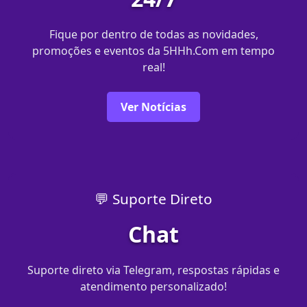
Fique por dentro de todas as novidades,
promoções e eventos da 5HHh.Com em tempo
real!
Ver Notícias
💬 Suporte Direto
Chat
Suporte direto via Telegram, respostas rápidas e
atendimento personalizado!