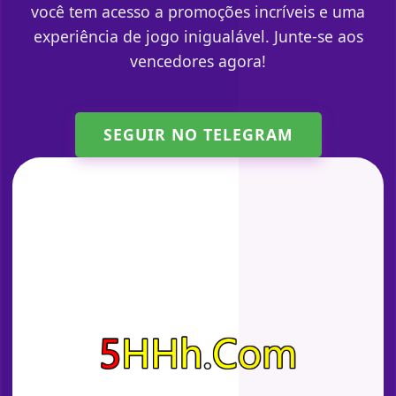
você tem acesso a promoções incríveis e uma
experiência de jogo inigualável. Junte-se aos
vencedores agora!
SEGUIR NO TELEGRAM