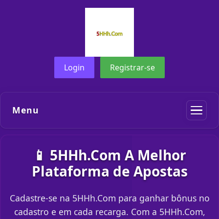
Login
Registrar-se
Menu
📱 5HHh.Com A Melhor
Plataforma de Apostas
Cadastre-se na 5HHh.Com para ganhar bônus no
cadastro e em cada recarga. Com a 5HHh.Com,