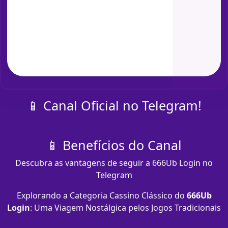
📱 Canal Oficial no Telegram!
📱 Benefícios do Canal
Descubra as vantagens de seguir a 666Ub Login no
Telegram
Explorando a Categoria Cassino Clássico do
666Ub
Login
: Uma Viagem Nostálgica pelos Jogos Tradicionais