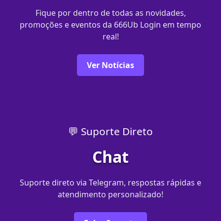
Fique por dentro de todas as novidades,
promoções e eventos da 666Ub Login em tempo
real!
Ver Notícias
💬 Suporte Direto
Chat
Suporte direto via Telegram, respostas rápidas e
atendimento personalizado!