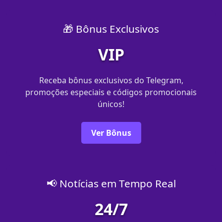
🎁 Bônus Exclusivos
VIP
Receba bônus exclusivos do Telegram,
promoções especiais e códigos promocionais
únicos!
Ver Bônus
📢 Notícias em Tempo Real
24/7