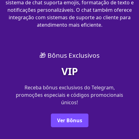
sistema de chat suporta emojis, formatação de texto e
notificações personalizáveis. O chat também oferece
integração com sistemas de suporte ao cliente para
atendimento mais eficiente.
🎁 Bônus Exclusivos
VIP
Receba bônus exclusivos do Telegram,
promoções especiais e códigos promocionais
únicos!
Ver Bônus