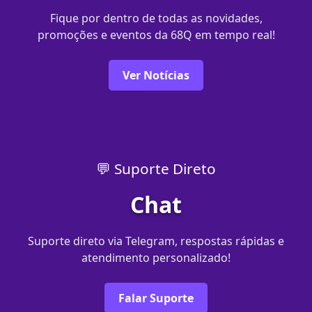
Fique por dentro de todas as novidades,
promoções e eventos da 68Q em tempo real!
Ver Notícias
💬 Suporte Direto
Chat
Suporte direto via Telegram, respostas rápidas e
atendimento personalizado!
Falar Suporte