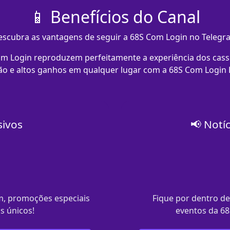
📱 Benefícios do Canal
escubra as vantagens de seguir a 68S Com Login no Telegr
m Login reproduzem perfeitamente a experiência dos cassi
o e altos ganhos em qualquer lugar com a 68S Com Login Br
sivos
📢 Notí
m, promoções especiais
Fique por dentro d
s únicos!
eventos da 68