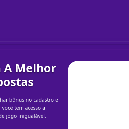
n A Melhor
postas
har bônus no cadastro e
 você tem acesso a
e jogo inigualável.