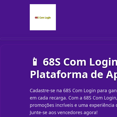
📱 68S Com Logi
Plataforma de A
Cadastre-se na 68S Com Login para gan
em cada recarga. Com a 68S Com Login,
promoções incríveis e uma experiência d
Junte-se aos vencedores agora!