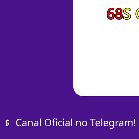
📱 Canal Oficial no Telegram!