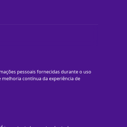
rmações pessoais fornecidas durante o uso
e melhoria contínua da experiência de