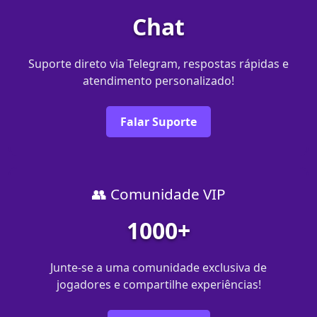
Chat
Suporte direto via Telegram, respostas rápidas e
atendimento personalizado!
Falar Suporte
👥 Comunidade VIP
1000+
Junte-se a uma comunidade exclusiva de
jogadores e compartilhe experiências!