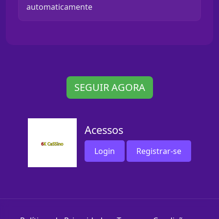
automaticamente
SEGUIR AGORA
Acessos
Login
Registrar-se