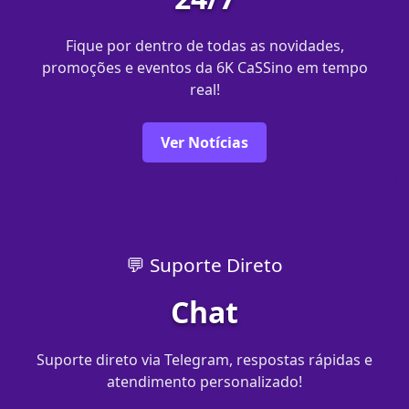
Fique por dentro de todas as novidades,
promoções e eventos da 6K CaSSino em tempo
real!
Ver Notícias
💬 Suporte Direto
Chat
Suporte direto via Telegram, respostas rápidas e
atendimento personalizado!