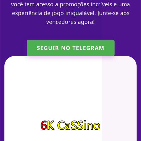
você tem acesso a promoções incríveis e uma
experiência de jogo inigualável. Junte-se aos
vencedores agora!
SEGUIR NO TELEGRAM