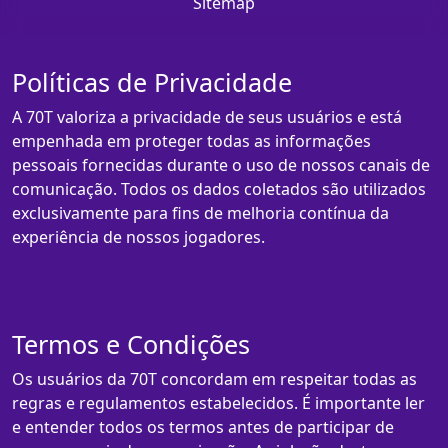
Sitemap
Políticas de Privacidade
A 70T valoriza a privacidade de seus usuários e está
empenhada em proteger todas as informações
pessoais fornecidas durante o uso de nossos canais de
comunicação. Todos os dados coletados são utilizados
exclusivamente para fins de melhoria contínua da
experiência de nossos jogadores.
Termos e Condições
Os usuários da 70T concordam em respeitar todas as
regras e regulamentos estabelecidos. É importante ler
e entender todos os termos antes de participar de