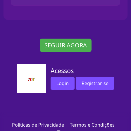
SEGUIR AGORA
Acessos
Login
Registrar-se
Políticas de Privacidade
Termos e Condições