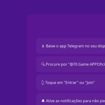
📱 Baixe o app Telegram no seu disp
🔍 Procure por "@70 Game APPOfici
👆 Toque em "Entrar" ou "Join"
🔔 Ative as notificações para não p