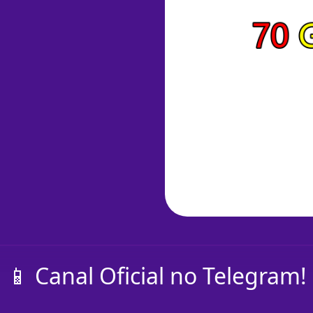
📱 Canal Oficial no Telegram!