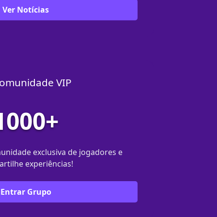
Ver Notícias
Comunidade VIP
1000+
unidade exclusiva de jogadores e
rtilhe experiências!
Entrar Grupo