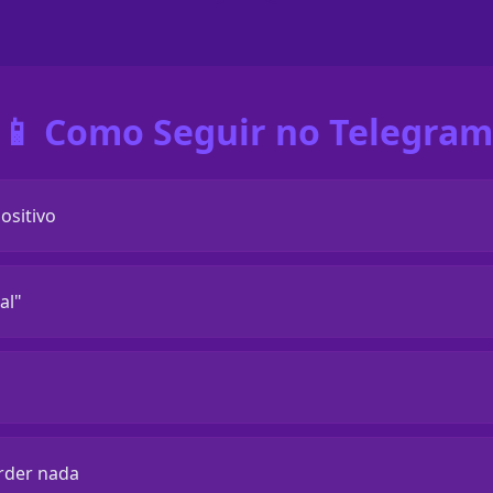
📱 Como Seguir no Telegram
ositivo
al"
erder nada