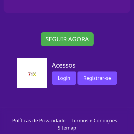
SEGUIR AGORA
Acessos
Login
Registrar-se
Políticas de Privacidade
Termos e Condições
Sitemap