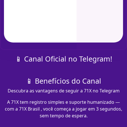
📱 Canal Oficial no Telegram!
📱 Benefícios do Canal
Descubra as vantagens de seguir a 71X no Telegram
A 71X tem registro simples e suporte humanizado —
com a 71X Brasil , você começa a jogar em 3 segundos,
sem tempo de espera.