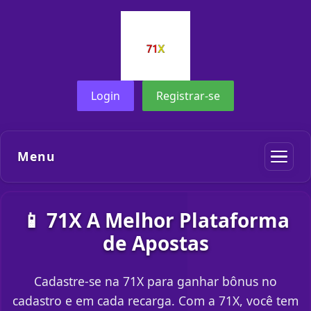
Login
Registrar-se
Menu
📱 71X A Melhor Plataforma
de Apostas
Cadastre-se na 71X para ganhar bônus no
cadastro e em cada recarga. Com a 71X, você tem