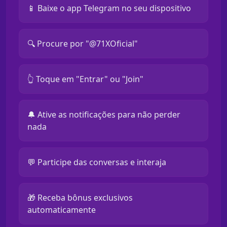
📱 Baixe o app Telegram no seu dispositivo
🔍 Procure por "@71XOficial"
👆 Toque em "Entrar" ou "Join"
🔔 Ative as notificações para não perder
nada
💬 Participe das conversas e interaja
🎁 Receba bônus exclusivos
automaticamente