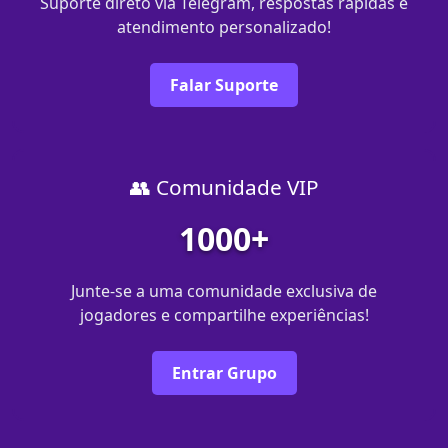
Suporte direto via Telegram, respostas rápidas e
atendimento personalizado!
Falar Suporte
👥 Comunidade VIP
1000+
Junte-se a uma comunidade exclusiva de
jogadores e compartilhe experiências!
Entrar Grupo