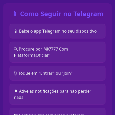
📱 Como Seguir no Telegram
📱 Baixe o app Telegram no seu dispositivo
🔍 Procure por "@7777 Com
PlataformaOficial"
👆 Toque em "Entrar" ou "Join"
🔔 Ative as notificações para não perder
nada