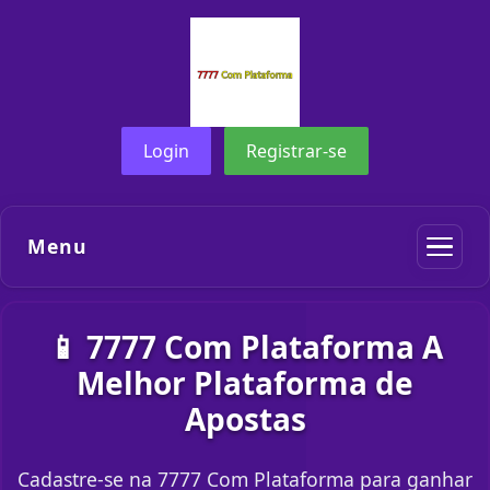
Login
Registrar-se
Menu
📱 7777 Com Plataforma A
Melhor Plataforma de
Apostas
Cadastre-se na 7777 Com Plataforma para ganhar