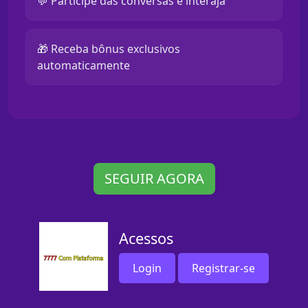
💬 Participe das conversas e interaja
🎁 Receba bônus exclusivos
automaticamente
SEGUIR AGORA
Acessos
Login
Registrar-se