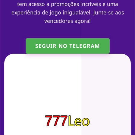
tem acesso a promoções incríveis e uma
experiência de jogo inigualável. Junte-se aos
vencedores agora!
SEGUIR NO TELEGRAM