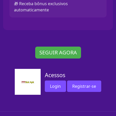
🎁 Receba bônus exclusivos
automaticamente
SEGUIR AGORA
Acessos
Login
Registrar-se