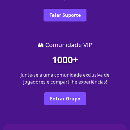
Falar Suporte
👥 Comunidade VIP
1000+
Junte-se a uma comunidade exclusiva de
jogadores e compartilhe experiências!
Entrar Grupo