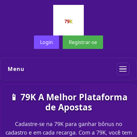
Login
Registrar-se
Menu
📱 79K A Melhor Plataforma
de Apostas
Cadastre-se na 79K para ganhar bônus no
cadastro e em cada recarga. Com a 79K, você tem