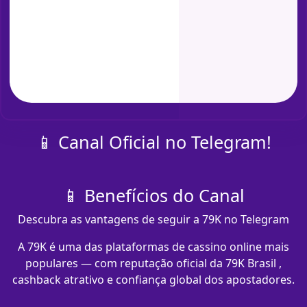
📱 Canal Oficial no Telegram!
📱 Benefícios do Canal
Descubra as vantagens de seguir a 79K no Telegram
A 79K é uma das plataformas de cassino online mais
populares — com reputação oficial da 79K Brasil ,
cashback atrativo e confiança global dos apostadores.