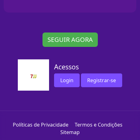
SEGUIR AGORA
Acessos
Login
Registrar-se
Políticas de Privacidade
Termos e Condições
Sitemap