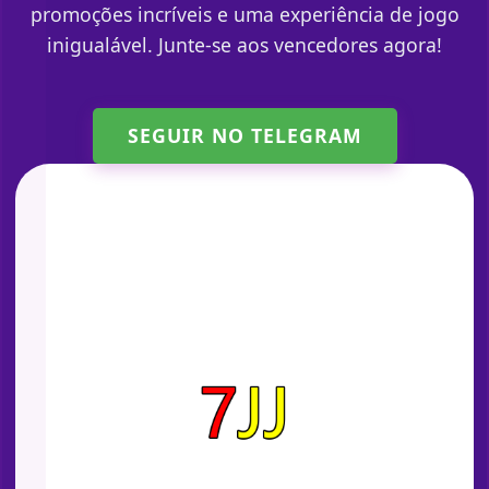
promoções incríveis e uma experiência de jogo
inigualável. Junte-se aos vencedores agora!
SEGUIR NO TELEGRAM