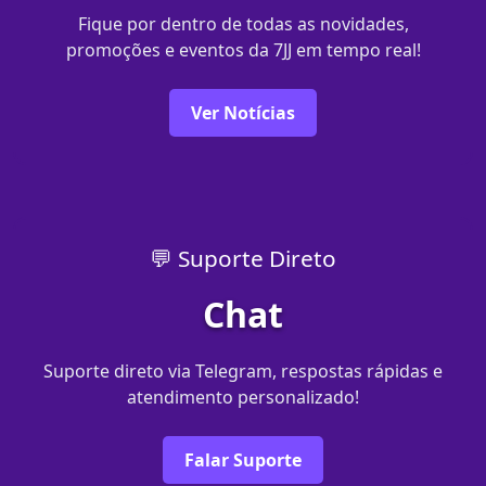
Fique por dentro de todas as novidades,
promoções e eventos da 7JJ em tempo real!
Ver Notícias
💬 Suporte Direto
Chat
Suporte direto via Telegram, respostas rápidas e
atendimento personalizado!
Falar Suporte